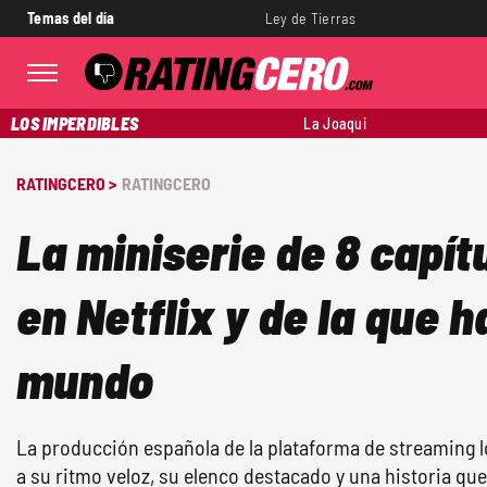
Temas del día
Ley de Tierras
LOS IMPERDIBLES
La Joaqui
RATINGCERO >
RATINGCERO
La miniserie de 8 capít
en Netflix y de la que h
mundo
La producción española de la plataforma de streaming l
a su ritmo veloz, su elenco destacado y una historia que