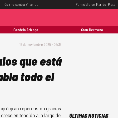
Quirno contra Villarruel
Femicidio en Mar del Plata
Candela Arizaga
Gran Hermano
19 de noviembre 2025 - 09:39
ulos que está
abla todo el
ogró gran repercusión gracias
 crece en tensión a lo largo de
ÚLTIMAS NOTICIAS