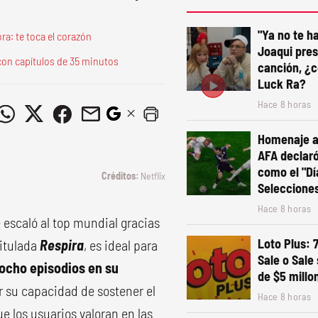
"Ya no te ha
ra: te toca el corazón
Joaqui pre
 con capítulos de 35 minutos
canción, ¿c
Luck Ra?
Hace 8 horas
Homenaje a 
AFA declaró 
como el "Dí
Netflix
Seleccione
Hace 8 horas
 escaló al top mundial gracias
Loto Plus: 
titulada
Respira
, es ideal para
Sale o Sale
ocho episodios en su
de $5 millo
or su capacidad de sostener el
Hace 8 horas
ue los usuarios valoran en las