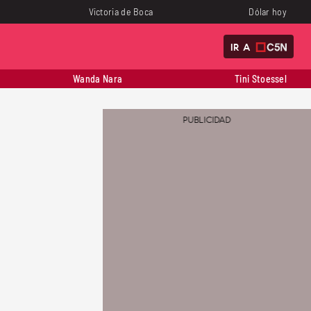
Victoria de Boca
Dólar hoy
IR A
Wanda Nara
Tini Stoessel