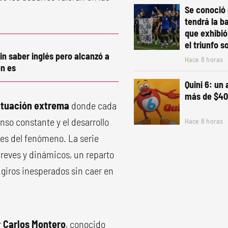
Se conoció 
tendrá la b
que exhibió
el triunfo s
in saber inglés pero alcanzó a
Hace 8 horas
n es
Quini 6: un
más de $40
ituación extrema
donde cada
so constante y el desarrollo
Hace 8 horas
ves del fenómeno. La serie
reves y dinámicos, un reparto
 giros inesperados sin caer en
r
Carlos Montero
, conocido