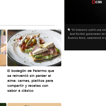
🗣️ "El Gobierno sufrió una inm
Axel Kicillof, gobernador de 
Buenos Aires, caracterizó el
de Inviolabilidad de la Pro
como "una lista sábana con 
y destacó "la movilización p
declaración fue desde el sa
Cayetano, donde también ad
sociedad no solo sufre porqu
que también está end
El bodegón de Palermo que
se reinventó sin perder el
alma: carnes, platitos para
s
compartir y recetas con
sabor a clásico