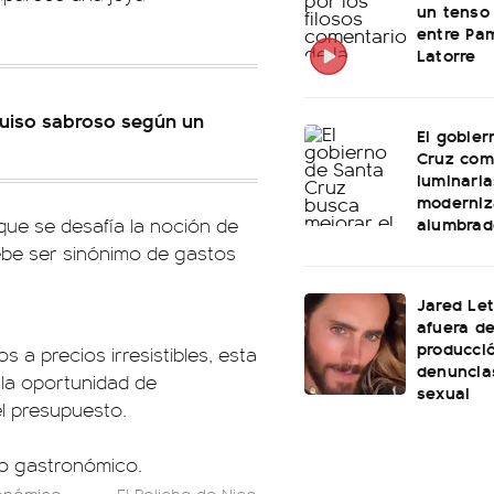
un tenso 
entre Pam
Latorre
guiso sabroso según un
El gobier
Cruz com
luminaria
moderniz
alumbrad
que se desafía la noción de
ebe ser sinónimo de gastos
Jared Le
afuera d
producció
a precios irresistibles, esta
denuncia
 la oportunidad de
sexual
l presupuesto.
ronómico.