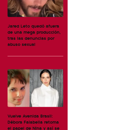
Jared Leto quedó afuera
de una mega producción,
tras las denuncias por
abuso sexual
Vuelve Avenida Brasil:
Débora Falabella retoma
el papel de Nina y así se