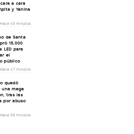
cara a cara
pita y Yanina
Hace 45 minutos
no de Santa
pró 15.000
s LED para
ar el
o público
Hace 47 minutos
to quedó
e una mega
n, tras las
s por abuso
Hace 55 minutos