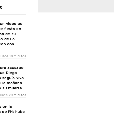
S
 un video de
e fiesta en
ías de su
ón de La
"Con dos
Hace 10 minutos
mero acusado
que Diego
 seguía vivo
de la mañana
e su muerte
Hace 29 minutos
o en la
n de PH: hubo