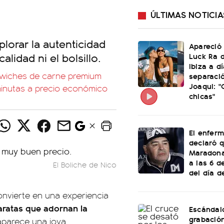
ÚLTIMAS NOTICIA
xplorar la autenticidad
Apareció
lidad ni el bolsillo.
Luck Ra d
Ibiza a d
ndwiches de carne premium
separaci
Joaqui: 
 minutas a precio económico
chicas"
El enfer
declaró 
Maradona
a las 6 
El Boliche de Nico
del día d
onvierte en una experiencia
baratas que adornan la
Escándal
grabació
 aparece una joya