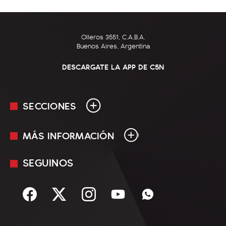
Olleros 3551, C.A.B.A.
Buenos Aires, Argentina
DESCARGATE LA APP DE C5N
SECCIONES
MÁS INFORMACIÓN
En Vivo
Minuto Uno
SEGUINOS
Mediakit
Política
Términos y condiciones
Sociedad
Rss
Economía