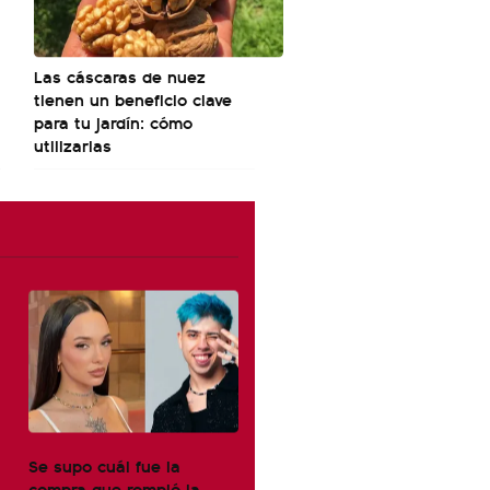
Las cáscaras de nuez
tienen un beneficio clave
para tu jardín: cómo
utilizarlas
Se supo cuál fue la
compra que rompió la