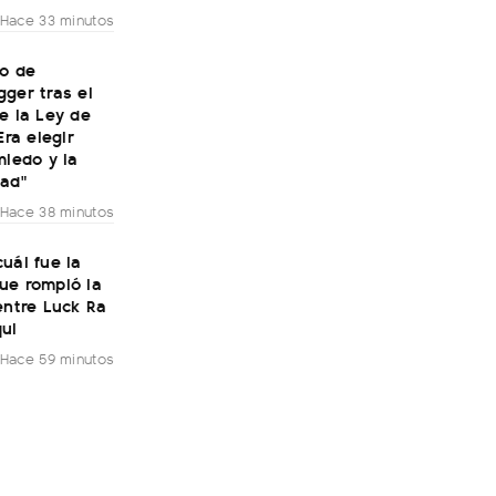
Hace 33 minutos
to de
ger tras el
e la Ley de
Era elegir
miedo y la
dad"
Hace 38 minutos
uál fue la
ue rompió la
entre Luck Ra
ui
Hace 59 minutos