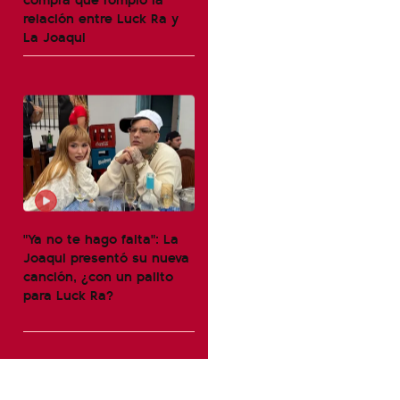
relación entre Luck Ra y
La Joaqui
"Ya no te hago falta": La
Joaqui presentó su nueva
canción, ¿con un palito
para Luck Ra?