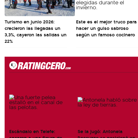
Turismo en junio 2026:
Este es el mejor truco para
crecieron las llegadas un
hacer un guiso sabroso
3,3%, cayeron las salidas un
según un famoso cocinero
22%
Escándalo en Telefe:
Se la jugó: Antonela
sacaron a una figura de
Roccuzzo se posicionó en