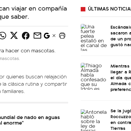
can viajar en compañía
ÚLTIMAS NOTICIA
que saber.
Escándalo
sacaron a
de un pr
gustó na
mascotas.
Mientras
llegar a R
r quienes buscan relajación
el día qu
Almada c
 la clásica rutina y compartir
preferenc
familiares.
Se la jug
Roccuzzo
mundial de nado en aguas
en contra
al enorme"
Tierras