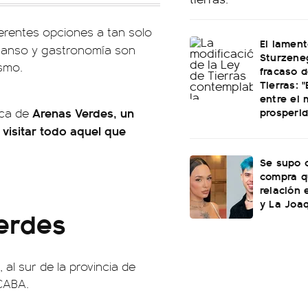
ferentes opciones a tan solo
El lamen
canso
y gastronomía son
Sturzeneg
smo.
fracaso d
Tierras: "
entre el 
prosperi
Arenas Verdes, un
ca de
 visitar todo aquel que
Se supo c
compra q
relación 
y La Joaq
erdes
 al sur de la provincia de
CABA.