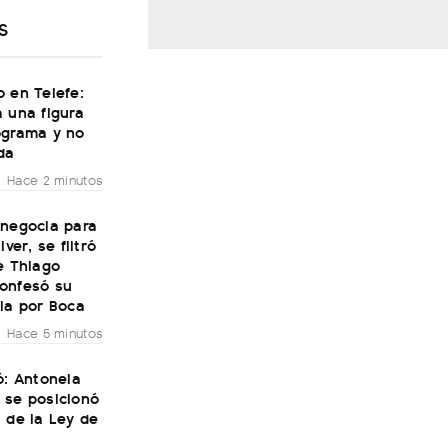
S
 en Telefe:
 una figura
ograma y no
da
Hace 2 minutos
 negocia para
iver, se filtró
e Thiago
onfesó su
ia por Boca
Hace 5 minutos
ó: Antonela
 se posicionó
 de la Ley de