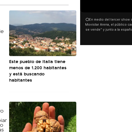
00:00
00:32
⭕En medio del tercer show de Rosalia en el
Con una proyección fr
Movistar Arena, el público cantó “la patria no
distintas organizacio
se vende” y junto a la española. El momento
manifestaron su rechaz
ocurrió a dos días de la votación de la Ley de
busca modificar la Ley 
Tierras.
pudo ver cómo convoca
este 6 de agosto con 
luces en el Congreso q
Malvinas y las inscripci
son argentinas. Los des
á
Este pueblo de Italia tiene
El resto del territorio, ta
menos de 1.200 habitantes
y está buscando
habitantes