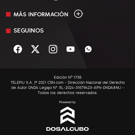
MÁS INFORMACIÓN
En Vivo
Minuto Uno
SEGUINOS
Mediakit
Política
Términos y condiciones
Sociedad
Rss
Economía
Enfoque
Edición Nº 1735
C5N Autos
TELEPIU S.A. |© 2021 C5N.com - Dirección Nacional del Derecho
de Autor DNDA Legajo N°: RL-2024-31679423-APN-DNDA#MJ -
RatingCero
Todos los derechos reservados.
Deportes
Lifestyle
Astrología
Tecnología