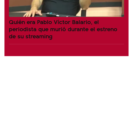
Quién era Pablo Víctor Balario, el
periodista que murió durante el estreno
de su streaming