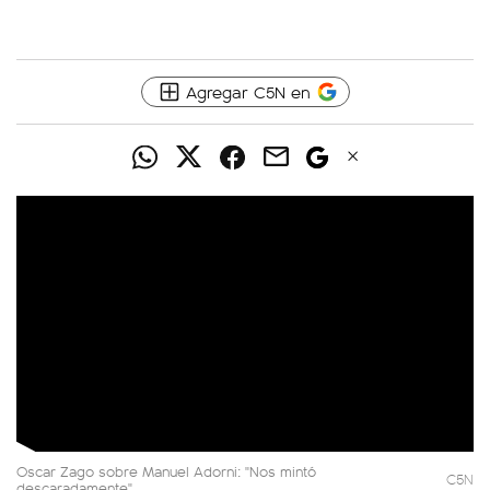
Agregar C5N en
Oscar Zago sobre Manuel Adorni: "Nos mintó
C5N
descaradamente".