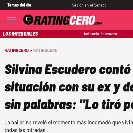
Temas del día
Sesión en el Senado
LOS IMPERDIBLES
Antonela Roccuzzo
RATINGCERO >
RATINGCERO
Silvina Escudero contó 
situación con su ex y d
sin palabras: "Lo tiró p
La bailarina reveló el momento más incomodó que vivió 
todas las miradas.