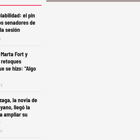
labilidad: el pin
os senadores de
la sesión
s
Marta Fort y
 retoques
ue se hizo: "Algo
os
zaga, la novia de
ano, llegó la
ra ampliar su
n
os