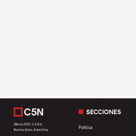
SECCIONES
Olleros 3551, C.A.B.A.
Política
Buenos Aires, Argentina