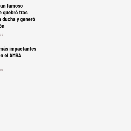
 un famoso
e quebró tras
a ducha y generó
ón
os
 más impactantes
 en el AMBA
os