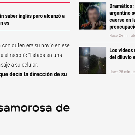
Dramático:
argentino s
in saber inglés pero alcanzó a
caerse en l
n es
preocupaci
Hace 24 minut
 con quien era su novio en ese
Los videos
e él recibió: "Estaba en una
del diluvio
aje a su celular.
Hace 29 minut
que decía la dirección de su
esamorosa de