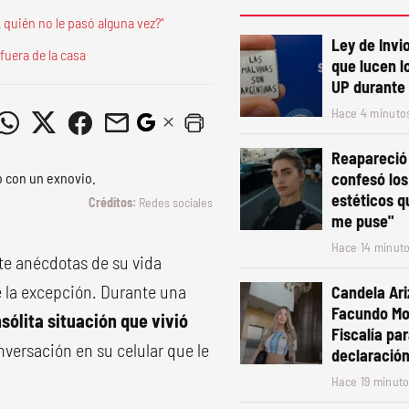
 quién no le pasó alguna vez?"
Ley de Invio
fuera de la casa
que lucen l
UP durante 
Hace 4 minuto
Reapareció 
confesó los
estéticos q
Redes sociales
me puse"
Hace 14 minut
e anécdotas de su vida
e la excepción. Durante una
Candela Ari
Facundo Moy
sólita situación que vivió
Fiscalía pa
ersación en su celular que le
declaració
Hace 19 minut