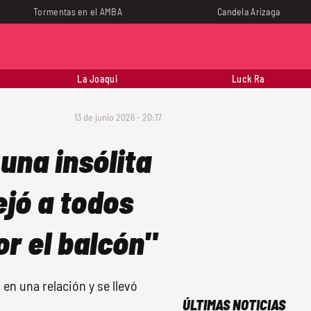
Tormentas en el AMBA
Candela Arizaga
La Joaqui
Luck Ra
13 de junio 2026 - 20:17
una insólita
ejó a todos
or el balcón"
en una relación y se llevó
ÚLTIMAS NOTICIAS