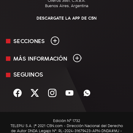
Olleros 3551, C.A.B.A.
Buenos Aires, Argentina
DESCARGATE LA APP DE C5N
SECCIONES
MÁS INFORMACIÓN
En Vivo
Minuto Uno
SEGUINOS
Mediakit
Política
Términos y condiciones
Sociedad
Rss
Economía
Enfoque
Edición Nº 1732
C5N Autos
TELEPIU S.A. |© 2021 C5N.com - Dirección Nacional del Derecho
de Autor DNDA Legajo N°: RL-2024-31679423-APN-DNDA#MJ -