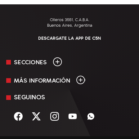
Olleros 3551, C.A.B.A.
Buenos Aires, Argentina
DESCARGATE LA APP DE C5N
SECCIONES
MÁS INFORMACIÓN
En Vivo
Minuto Uno
SEGUINOS
Mediakit
Política
Términos y condiciones
Sociedad
Rss
Economía
Enfoque