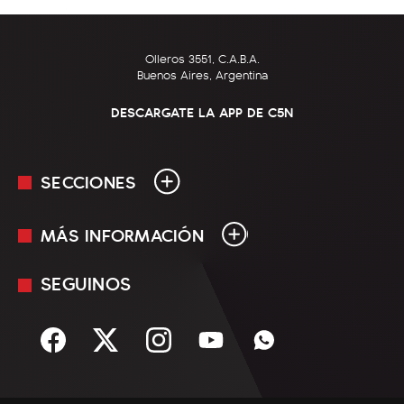
Olleros 3551, C.A.B.A.
Buenos Aires, Argentina
DESCARGATE LA APP DE C5N
SECCIONES
MÁS INFORMACIÓN
En Vivo
Minuto Uno
SEGUINOS
Mediakit
Política
Términos y condiciones
Sociedad
Rss
Economía
Enfoque