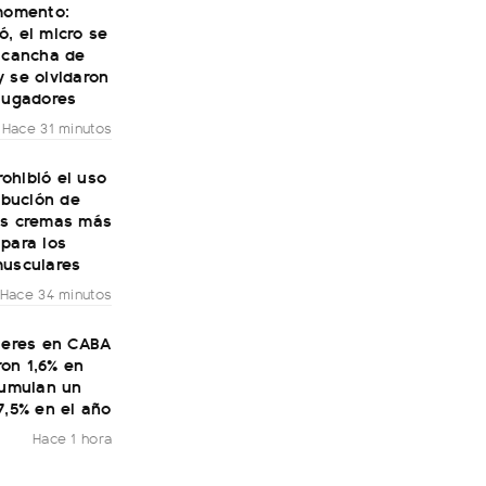
 momento:
, el micro se
a cancha de
 se olvidaron
jugadores
Hace 31 minutos
ohibió el uso
ribución de
as cremas más
para los
musculares
Hace 34 minutos
ileres en CABA
on 1,6% en
cumulan un
7,5% en el año
Hace 1 hora