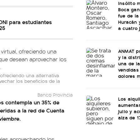
Insólito
Boca ganó
fue de l
 DNI para estudiantes
Huracán y
025
a cuatro 
ANMAT pr
y la dist
una de l
vendidas 
 ofreciendo una alternativa
dolores 
echar los beneficios de la
Banco Provincia
Los alqu
os contempla un 35% de
aumentar
eridas a la red de Cuenta
julio y a
alza de 1
oviembre
.
ales aprovechando los