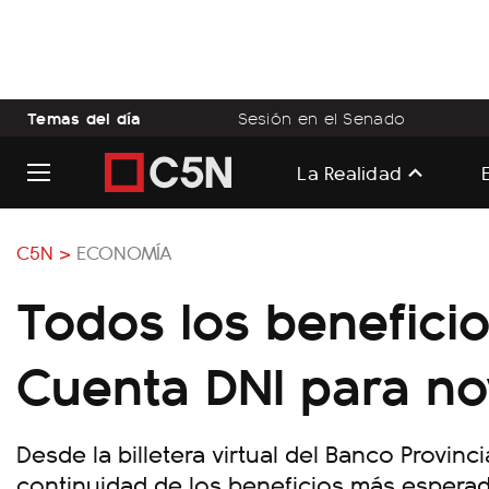
Temas del día
Sesión en el Senado
La Realidad
C5N >
ECONOMÍA
Todos los benefici
Cuenta DNI para n
Desde la billetera virtual del Banco Provinc
continuidad de los beneficios más esperad