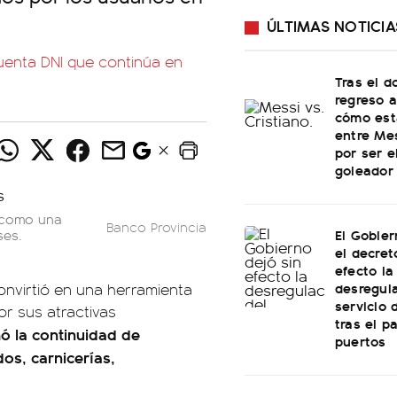
ÚLTIMAS NOTICIA
uenta DNI que continúa en
Tras el d
regreso a
cómo est
entre Me
por ser 
goleador 
 como una
Banco Provincia
El Gobie
ses.
el decret
efecto la
desregula
convirtió en una herramienta
servicio 
r sus atractivas
tras el p
ó la continuidad de
puertos
os, carnicerías,