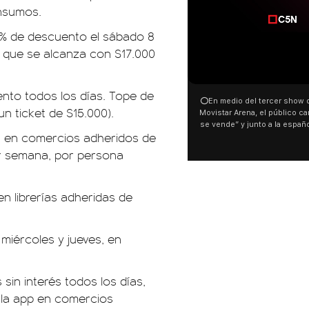
onsumos.
% de descuento el sábado 8
 que se alcanza con $17.000
00:00
00:32
nto todos los días. Tope de
⭕En medio del tercer show de Rosalia en el
Con una proyección fr
n ticket de $15.000).
Movistar Arena, el público cantó “la patria no
distintas organizacio
se vende” y junto a la española. El momento
manifestaron su rechaz
s en comercios adheridos de
ocurrió a dos días de la votación de la Ley de
busca modificar la Ley 
Tierras.
pudo ver cómo convoca
r semana, por persona
este 6 de agosto con 
luces en el Congreso q
Malvinas y las inscripci
n librerías adheridas de
son argentinas. Los des
El resto del territorio, ta
miércoles y jueves, en
 sin interés todos los días,
 la app en comercios