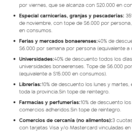
por viernes, que se alcanza con $20.000 en c
Especial carnicerías, granjas y pescaderías:
35
de noviembre, con tope de $6.000 por persona,
en consumos.
Ferias y mercados bonaerenses:
40% de descue
$6.000 por semana por persona (equivalente a u
Universidades:
40% de descuento todos los día
universidades bonaerenses. Tope de $6.000 po
(equivalente a $15.000 en consumos).
Librerías:
10% de descuento los lunes y martes, e
toda la provincia.Sin tope de reintegro.
Farmacias y perfumerías:
10% de descuento los 
comercios adheridos.Sin tope de reintegro.
Comercios de cercanía (no alimentos):
3 cuotas
con tarjetas Visa y/o Mastercard vinculadas en