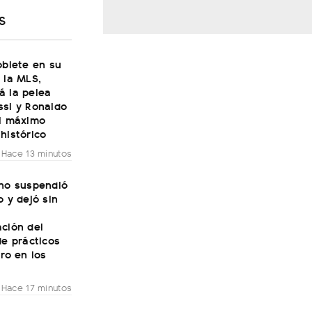
S
oblete en su
 la MLS,
á la pelea
ssi y Ronaldo
el máximo
histórico
Hace 13 minutos
rno suspendió
o y dejó sin
ción del
de prácticos
aro en los
Hace 17 minutos