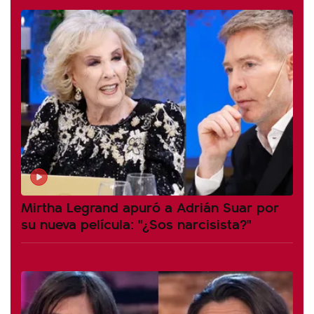
Mirtha Legrand apuró a Adrián Suar por
su nueva película: "¿Sos narcisista?"