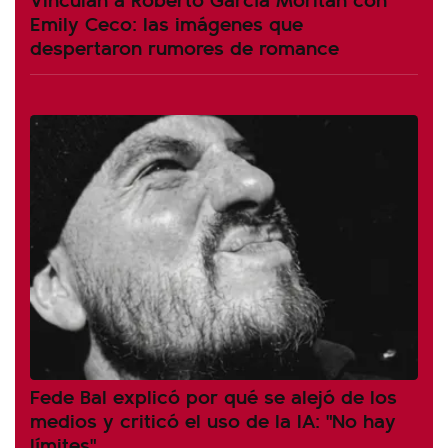
Emily Ceco: las imágenes que
despertaron rumores de romance
Fede Bal explicó por qué se alejó de los
medios y criticó el uso de la IA: "No hay
límites"