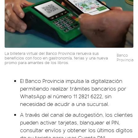
La billetera virtual del Banco Provincia renueva sus
Banco
beneficios con foco en gastronomía, ferias y una nueva
Provincia
promo para amantes de los libros.
El Banco Provincia impulsa la digitalización
permitiendo realizar trámites bancarios por
WhatsApp al número 11 2821 6222, sin
necesidad de acudir a una sucursal.
A través del canal de autogestión, los clientes
pueden activar tarjetas, blanquear el PIN,
consultar envíos y obtener los últimos dígitos
de su tarjeta para usar Cuenta DNI.