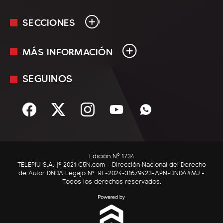
SECCIONES
MÁS INFORMACIÓN
En Vivo
Minuto Uno
SEGUINOS
Mediakit
Política
Términos y condiciones
Sociedad
Rss
Economía
Enfoque
Edición Nº 1734
C5N Autos
TELEPIU S.A. |© 2021 C5N.com - Dirección Nacional del Derecho
de Autor DNDA Legajo N°: RL-2024-31679423-APN-DNDA#MJ -
RatingCero
Todos los derechos reservados.
Deportes
Lifestyle