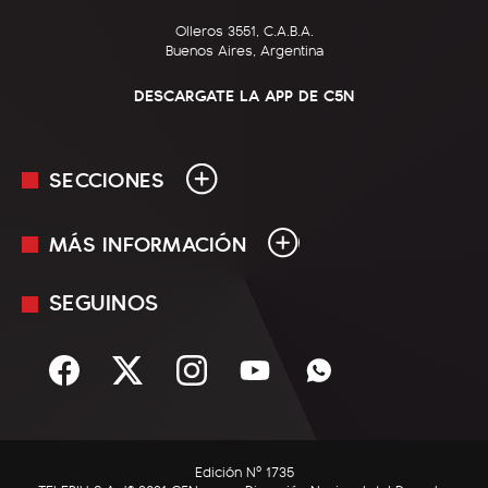
Olleros 3551, C.A.B.A.
Buenos Aires, Argentina
DESCARGATE LA APP DE C5N
SECCIONES
MÁS INFORMACIÓN
En Vivo
Minuto Uno
SEGUINOS
Mediakit
Política
Términos y condiciones
Sociedad
Rss
Economía
Enfoque
Edición Nº 1735
C5N Autos