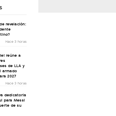
S
 de revelación:
idente
tino?
Hace 3 horas
lei reúne a
res
ses de LLA y
el armado
para 2027
Hace 3 horas
a dedicatoria
ul para Messi
uerte de su