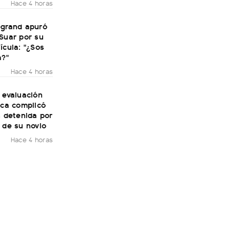
Hace 4 horas
egrand apuró
Suar por su
ícula: "¿Sos
a?"
Hace 4 horas
 evaluación
ica complicó
n detenida por
 de su novio
Hace 4 horas