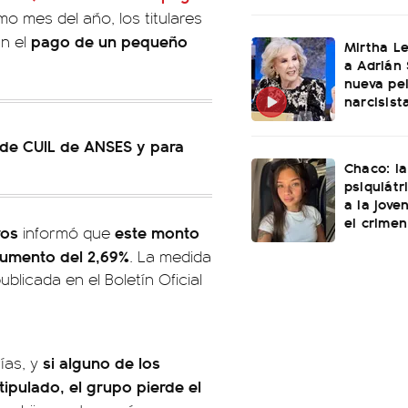
mo mes del año, los titulares
pago de un pequeño
n el
Mirtha L
a Adrián 
nueva pel
narcisist
de CUIL de ANSES y para
Chaco: la
psiquiátr
a la jove
el crimen
ros
este monto
informó que
 aumento del 2,69%
. La medida
blicada en el Boletín Oficial
si alguno de los
ías, y
tipulado, el grupo pierde el