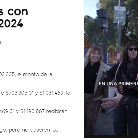
s con
2024
s:
3.305, el monto de la
e $703.305,01 y $1.031.469, la
469,01 y $1.190.867 recibirán
01:26
00:18
go, pero no superen los