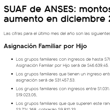
SUAF de ANSES: monto
aumento en diciembre 
Las cifras para el último mes del año son las siguiente
Asignación Familiar por Hijo
Los grupos familiares con ingresos de hasta $70
Asignación Familiar por Hijo será de $46.639,45.
Los grupos familiares que tienen un ingreso entr
asignación será de $31.457,53.
Los grupos familiares con ingresos entre $1.031.
$19.023,05,
Los grupos familiares que que superen este ran
$3.724.368, cobrarán $9.810,33.