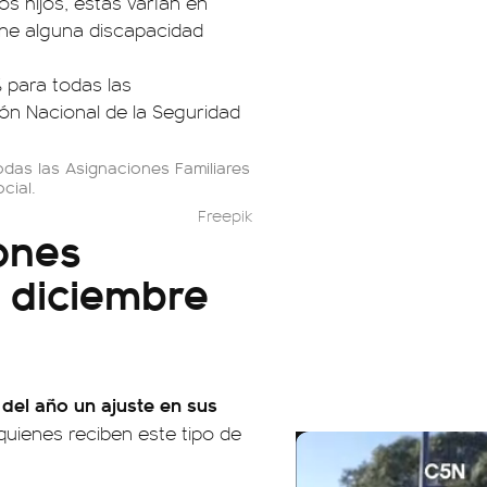
os hijos, estas varían en
tiene alguna discapacidad
odas las Asignaciones Familiares
cial.
Freepik
ones
 diciembre
 del año un ajuste en sus
 quienes reciben este tipo de