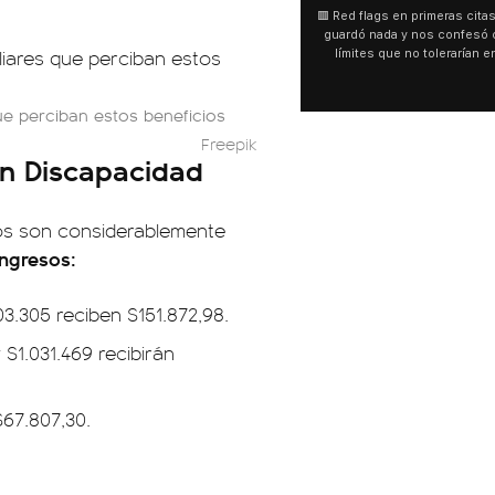
🟥 Red flags en primeras citas La gente no se
🇧🇷 Tra
guardó nada y nos confesó cuáles son los
helicóp
límites que no tolerarían en una primera
Una 
salida.
panor
bosque
Vista. 
ue perciban estos beneficios
Al
Freepik
on Discapacidad
tos son considerablemente
ingresos:
3.305 reciben $151.872,98.
$1.031.469 recibirán
67.807,30.