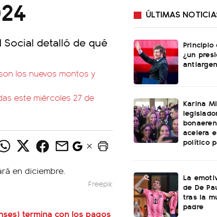
024
ÚLTIMAS NOTICIA
 Social detalló de qué
Principio
¿un pres
antiargen
 son los nuevos montos y
das este miércoles 27 de
Karina Mi
legislado
bonaeren
acelera 
político 
La emotiv
Freepik
de De Pa
tras la m
padre
nses)
termina con los pagos