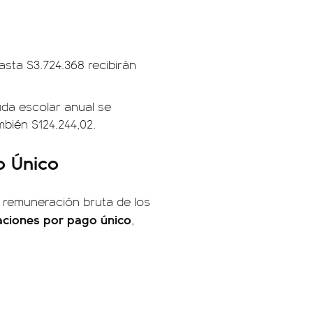
sta $3.724.368 recibirán
uda escolar anual se
bién $124.244,02.
o Único
a remuneración bruta de los
aciones por pago único
,
: