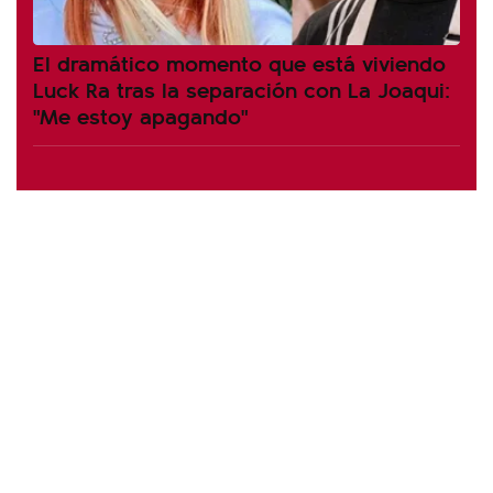
El dramático momento que está viviendo
Luck Ra tras la separación con La Joaqui:
"Me estoy apagando"