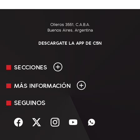
Olleros 3551, C.A.B.A.
Buenos Aires, Argentina
DESCARGATE LA APP DE C5N
SECCIONES
MÁS INFORMACIÓN
En Vivo
Minuto Uno
SEGUINOS
Mediakit
Política
Términos y condiciones
Sociedad
Rss
Economía