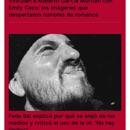
Vinculan a Roberto García Moritán con
Emily Ceco: las imágenes que
despertaron rumores de romance
Fede Bal explicó por qué se alejó de los
medios y criticó el uso de la IA: "No hay
límites"