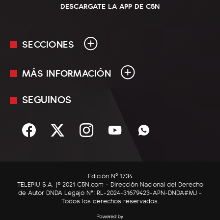
DESCARGATE LA APP DE C5N
SECCIONES
MÁS INFORMACIÓN
En Vivo
Minuto Uno
SEGUINOS
Mediakit
Política
Términos y condiciones
Sociedad
Rss
Economía
Enfoque
Edición Nº 1734
C5N Autos
TELEPIU S.A. |© 2021 C5N.com - Dirección Nacional del Derecho
de Autor DNDA Legajo N°: RL-2024-31679423-APN-DNDA#MJ -
RatingCero
Todos los derechos reservados.
Deportes