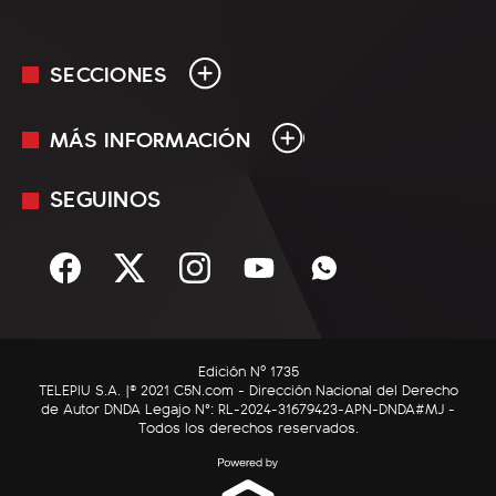
SECCIONES
MÁS INFORMACIÓN
En Vivo
Minuto Uno
SEGUINOS
Mediakit
Política
Términos y condiciones
Sociedad
Rss
Economía
Enfoque
Edición Nº 1735
C5N Autos
TELEPIU S.A. |© 2021 C5N.com - Dirección Nacional del Derecho
de Autor DNDA Legajo N°: RL-2024-31679423-APN-DNDA#MJ -
RatingCero
Todos los derechos reservados.
Deportes