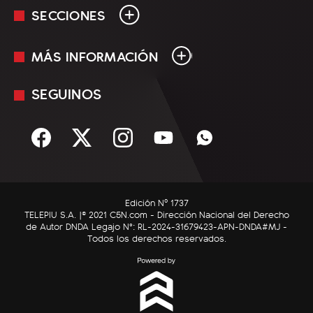
SECCIONES
MÁS INFORMACIÓN
En Vivo
Minuto Uno
SEGUINOS
Mediakit
Política
Términos y condiciones
Sociedad
Rss
Economía
Enfoque
Edición Nº 1737
C5N Autos
TELEPIU S.A. |© 2021 C5N.com - Dirección Nacional del Derecho
de Autor DNDA Legajo N°: RL-2024-31679423-APN-DNDA#MJ -
RatingCero
Todos los derechos reservados.
Deportes
Lifestyle
Astrología