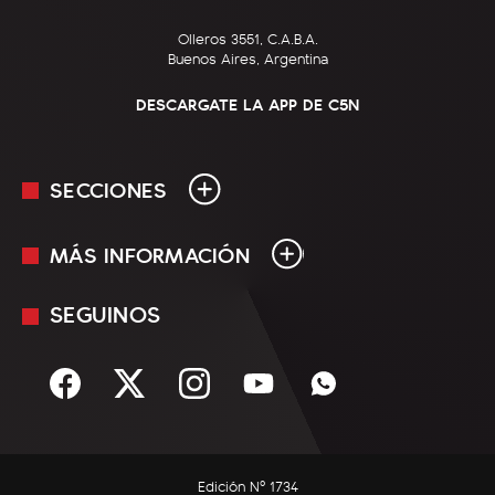
Olleros 3551, C.A.B.A.
Buenos Aires, Argentina
DESCARGATE LA APP DE C5N
SECCIONES
MÁS INFORMACIÓN
En Vivo
Minuto Uno
SEGUINOS
Mediakit
Política
Términos y condiciones
Sociedad
Rss
Economía
Enfoque
Edición Nº 1734