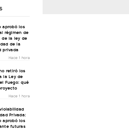
S
o aprobó los
al régimen de
 de la ley de
lidad de la
d privada
Hace 1 hora
no retiró los
a la Ley de
el Fuego: qué
proyecto
Hace 1 hora
violabilidad
dad Privada:
o aprobó los
ante futuras