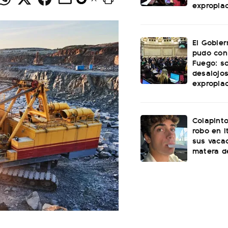
expropia
El Gobie
pudo con
Fuego: s
desalojos
expropia
Colapinto
robo en I
sus vacac
matera d