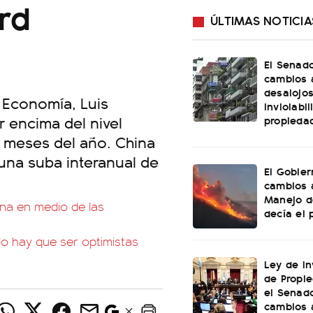
rd
ÚLTIMAS NOTICIA
El Senad
cambios 
desalojos
e Economía, Luis
inviolabi
r encima del nivel
propieda
4 meses del año. China
 una suba interanual de
El Gobier
cambios 
Manejo d
na en medio de las
decía el 
No hay que ser optimistas
Ley de In
de Propie
el Senad
cambios 