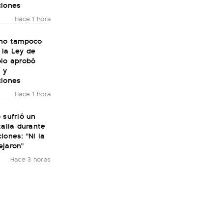
ciones
Hace 1 hora
rno tampoco
 la Ley de
olo aprobó
 y
ciones
Hace 1 hora
 sufrió un
talia durante
iones: "Ni la
ejaron"
Hace 3 horas