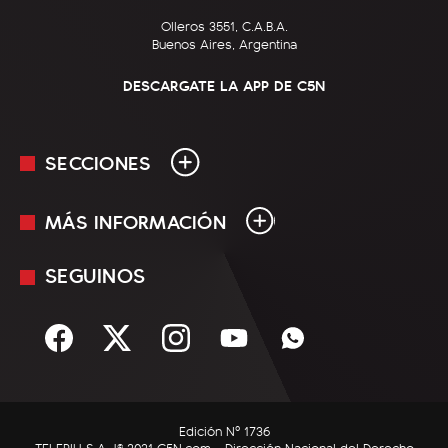
Olleros 3551, C.A.B.A.
Buenos Aires, Argentina
DESCARGATE LA APP DE C5N
SECCIONES
MÁS INFORMACIÓN
En Vivo
Minuto Uno
SEGUINOS
Mediakit
Política
Términos y condiciones
Sociedad
Rss
Economía
Enfoque
Edición Nº 1736
C5N Autos
TELEPIU S.A. |© 2021 C5N.com - Dirección Nacional del Derecho