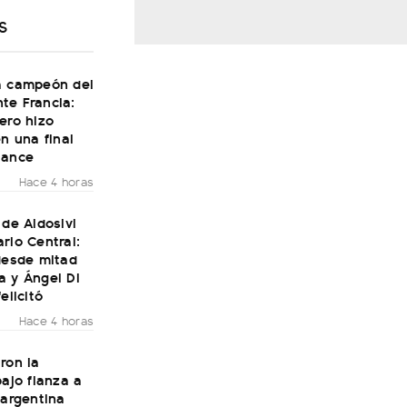
S
a campeón del
te Francia:
ero hizo
en una final
Dance
Hace 4 horas
 de Aldosivi
rio Central:
desde mitad
a y Ángel Di
elicitó
Hace 4 horas
ron la
bajo fianza a
 argentina