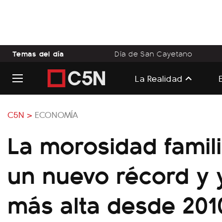
Temas del día
Día de San Cayetano
La Realidad
C5N >
ECONOMÍA
La morosidad famil
un nuevo récord y y
más alta desde 201