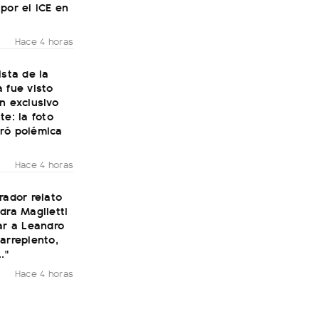
por el ICE en
Hace 4 horas
ista de la
 fue visto
n exclusivo
te: la foto
ró polémica
Hace 4 horas
rador relato
dra Maglietti
ar a Leandro
arrepiento,
."
Hace 4 horas