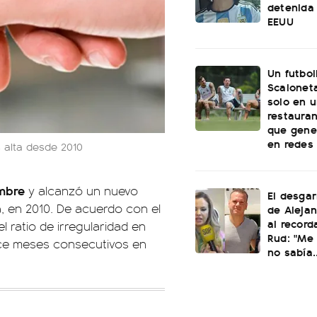
detenida 
EEUU
Un futbol
Scaloneta
solo en u
restauran
que gene
en redes
 alta desde 2010
embre
y alcanzó un nuevo
El desgar
, en 2010. De acuerdo con el
de Alejan
al record
l ratio de irregularidad en
Rud: "Me 
nce meses consecutivos en
no sabía..