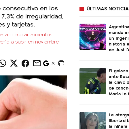
o consecutivo en los
ÚLTIMAS NOTICIA
7,3% de irregularidad,
 y tarjetas.
Argentin
mundo an
para comprar alimentos
un ingeni
lvería a subir en noviembre
historia 
de Just 
El golazo
ante Rosa
la clavó 
de canch
María lo f
Le otorga
libertad 
la niñera