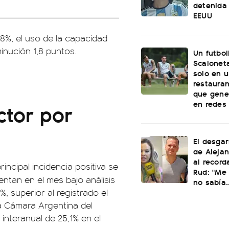
detenida 
EEUU
8%, el uso de la capacidad
minución 1,8 puntos.
Un futbol
Scaloneta
solo en u
restauran
que gene
en redes
ctor por
El desgar
de Alejan
al record
incipal incidencia positiva se
Rud: "Me 
entan en el mes bajo análisis
no sabía..
%, superior al registrado el
a Cámara Argentina del
interanual de 25,1% en el