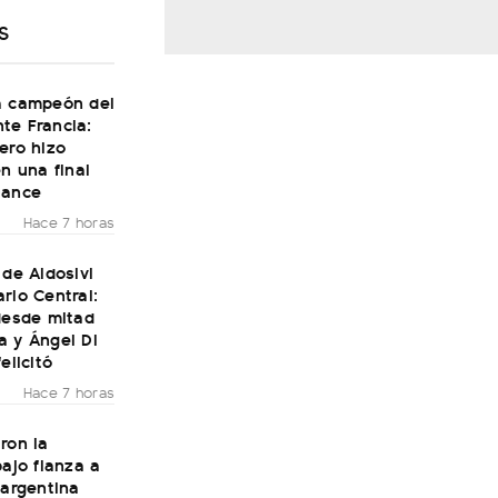
S
a campeón del
te Francia:
ero hizo
en una final
Dance
Hace 7 horas
 de Aldosivi
rio Central:
desde mitad
a y Ángel Di
elicitó
Hace 7 horas
ron la
bajo fianza a
 argentina