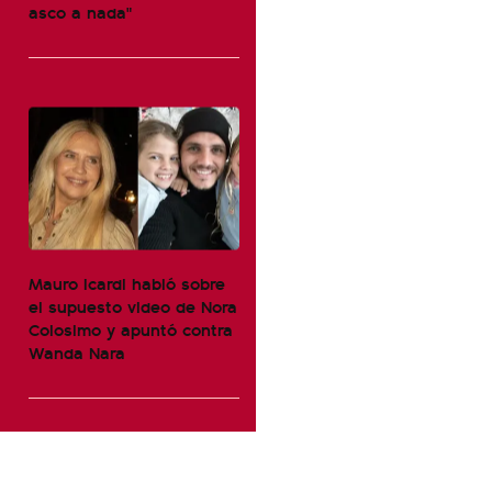
asco a nada"
Mauro Icardi habló sobre
el supuesto video de Nora
Colosimo y apuntó contra
Wanda Nara