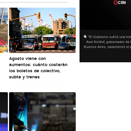
01:05
01:29
🗣️ "El Gobierno sufrió una inmensa derrota" 🎙️
San Cay
Axel Kicillof, gobernador de la Provincia de
miles de
Buenos Aires, caracterizó el proyecto de Ley
de Buen
de Inviolabilidad de la Propiedad Privada
multitu
Agosto viene con
como "una lista sábana con temas nefastos"
agua y s
y destacó "la movilización popular". 📌 La
últimos 
aumentos: cuánto costarán
declaración fue desde el santuario de San
ser supe
los boletos de colectivo,
Cayetano, donde también advirtió que "la
subte y trenes
sociedad no solo sufre porque no llega sino
que también está endeudada".