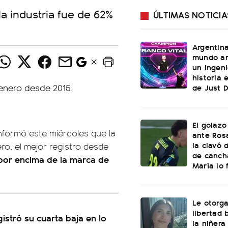
la industria fue de 62%
ÚLTIMAS NOTICIA
Argentin
mundo an
un ingeni
historia 
de Just 
El golazo
nformó este miércoles que la
ante Rosa
la clavó 
o, el mejor registro desde
de canch
por encima de la marca de
María lo f
Le otorga
libertad 
istró su cuarta baja en lo
la niñera