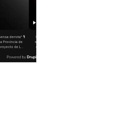
00:29
etano: Jorge García Cuerva juntó a
Rosalía salió a saludar a los fanáticos 
 peregrinos en Liniers El arzobispo
plena Avenida Juan B. Justo Fue luego d
os Aires destacó la fortaleza de la
último show en el Movistar Arena. La
d de peregrinos que acampó bajo el
cantante española bajó del auto que l
oportó las bajas temperaturas de los
trasladaba y varios fanáticos, al darse c
días: "Son dificultades que pudieron
que era ella, corrieron a saludarla. 🎥
radas por la fe". @bernardomagnago
rosalia.arg