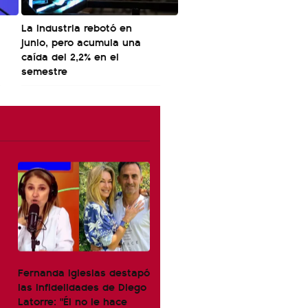
La industria rebotó en
junio, pero acumula una
caída del 2,2% en el
semestre
Fernanda Iglesias destapó
las infidelidades de Diego
Latorre: "Él no le hace