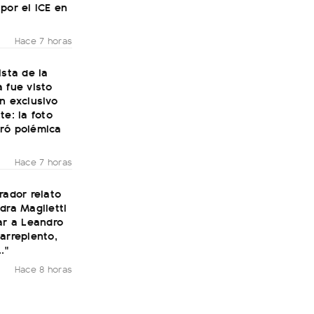
por el ICE en
Hace 7 horas
ista de la
 fue visto
n exclusivo
te: la foto
ró polémica
Hace 7 horas
rador relato
dra Maglietti
ar a Leandro
arrepiento,
."
Hace 8 horas