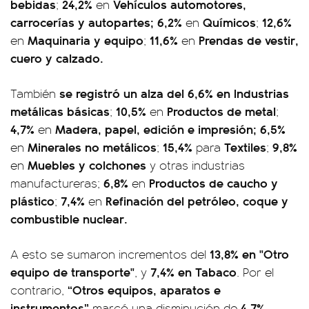
bebidas
24,2%
Vehículos automotores,
;
en
carrocerías y autopartes; 6,2%
Químicos
12,6%
en
;
Maquinaria y equipo
11,6%
Prendas de vestir,
en
;
en
cuero y calzado.
se registró un alza del 6,6% en Industrias
También
metálicas básicas
10,5%
Productos de metal
;
en
;
4,7%
Madera, papel, edición e impresión;
6,5%
en
Minerales no metálicos
15,4%
Textiles
9,8%
en
;
para
;
Muebles y colchones
en
y otras industrias
6,8%
Productos de caucho y
manufactureras;
en
plástico
7,4%
Refinación del petróleo, coque y
;
en
combustible nuclear.
13,8% en "Otro
A esto se sumaron incrementos del
equipo de transporte"
7,4% en Tabaco
, y
. Por el
“Otros equipos, aparatos e
contrario,
instrumentos”
4,7%,
marcó una disminución de