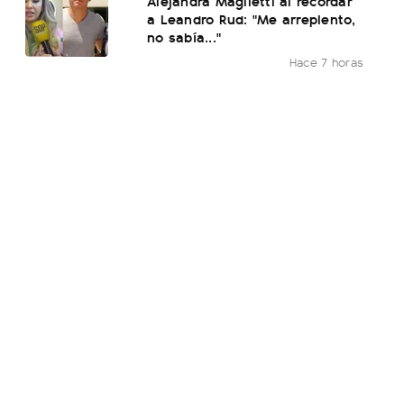
Alejandra Maglietti al recordar
a Leandro Rud: "Me arrepiento,
no sabía..."
Hace 7 horas