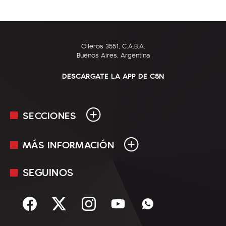
Olleros 3551, C.A.B.A.
Buenos Aires, Argentina
DESCARGATE LA APP DE C5N
SECCIONES
MÁS INFORMACIÓN
En Vivo
Minuto Uno
SEGUINOS
Mediakit
Política
Términos y condiciones
Sociedad
Rss
Economía