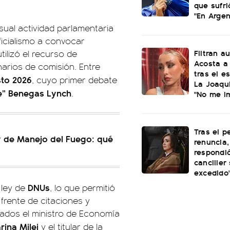
que sufri
"En Argen
ual actividad parlamentaria
ficialismo a convocar
Filtran a
tilizó el recurso de
Acosta a 
arios de comisión. Entre
tras el e
to 2026
, cuyo primer debate
La Joaqui
ie” Benegas Lynch
.
"No me i
Tras el p
ey de Manejo del Fuego: qué
renuncia, 
respondió
canciller
excedido
DNUs
 ley de
, lo que permitió
frente de citaciones y
cados el ministro de Economía
rina Milei
y el titular de la