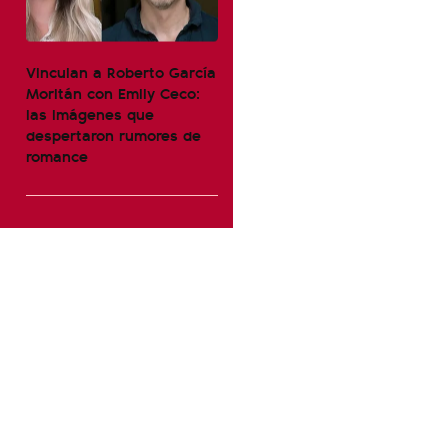
Vinculan a Roberto García
Moritán con Emily Ceco:
las imágenes que
despertaron rumores de
romance