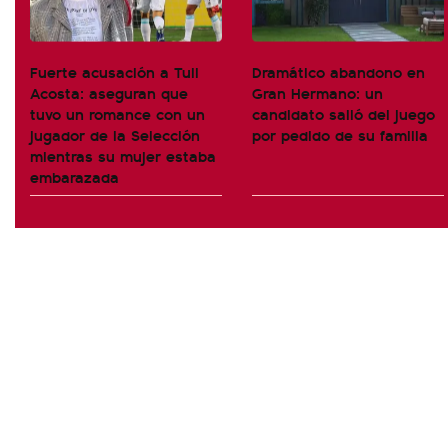
Fuerte acusación a Tuli
Dramático abandono en
Acosta: aseguran que
Gran Hermano: un
tuvo un romance con un
candidato salió del juego
jugador de la Selección
por pedido de su familia
mientras su mujer estaba
embarazada