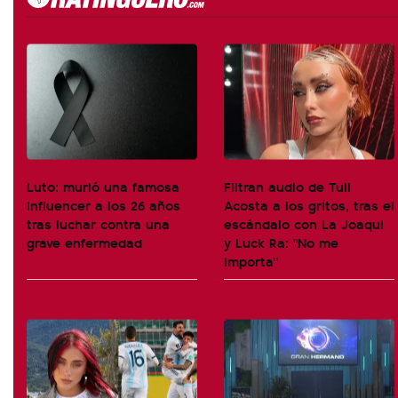
Luto: murió una famosa
Filtran audio de Tuli
influencer a los 26 años
Acosta a los gritos, tras el
tras luchar contra una
escándalo con La Joaqui
grave enfermedad
y Luck Ra: "No me
importa"