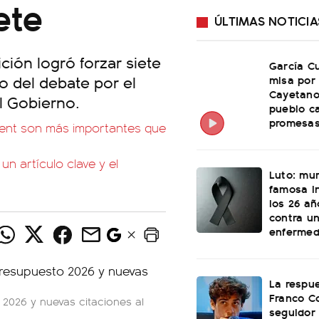
ete
ÚLTIMAS NOTICIA
ción logró forzar siete
García Cu
io del debate por el
misa por
Cayetano
l Gobierno.
pueblo c
promesas
ssent son más importantes que
n artículo clave y el
Luto: mu
famosa i
los 26 añ
contra u
enferme
La respu
Franco C
2026 y nuevas citaciones al
seguidor 