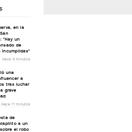
S
erva, en la
 San
: "Hay un
ansado de
 incumplidas"
Hace 6 minutos
rió una
nfluencer a
os tras luchar
na grave
dad
Hace 11 minutos
esta de
olapinto a un
sobre el robo