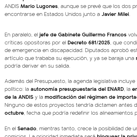
Mario Lugones
ANDIS
, aunque se prevé que los dos p
Javier Milei
encontrarse en Estados Unidos junto a
.
jefe de Gabinete Guillermo Francos
En paralelo, el
volv
Decreto 681/2025
críticas opositoras por el
, que condi
de emergencia en discapacidad. Diputados aprobó es
artículo que trababa su ejecución, y ya se baraja una
podría derivar en su salida.
Además del Presupuesto, la agenda legislativa incluy
autonomía presupuestaria del ENARD
e
político: la
, la
de la ANDIS
modificación del régimen de import
y la
Ninguno de estos proyectos tendría dictamen antes d
octubre
, fecha que podría redefinir los alineamientos 
Senado
En el
, mientras tanto, crece la posibilidad de u
bloquear la priv
comicios. La prioridad inmediata será