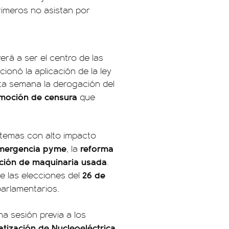
rimeros no asistan por
erá a ser el centro de las
cionó la aplicación de la ley
ta semana la derogación del
moción de censura
que
e temas con alto impacto
mergencia pyme
reforma
, la
ación de maquinaria usada
.
26 de
e las elecciones del
parlamentarios.
na sesión previa a los
atización de Nucleoeléctrica