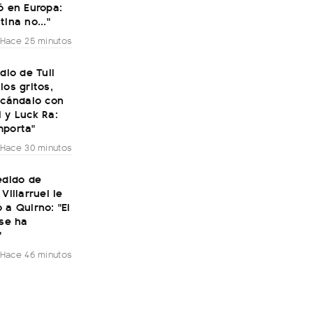
ó en Europa:
tina no..."
Hace 25 minutos
udio de Tuli
los gritos,
scándalo con
 y Luck Ra:
mporta"
Hace 30 minutos
edido de
Villarruel le
 a Quirno: "El
 se ha
"
Hace 46 minutos