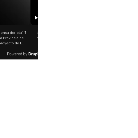
00:29
etano: Jorge García Cuerva juntó a
Rosalía salió a saludar a los fanáticos 
 peregrinos en Liniers El arzobispo
plena Avenida Juan B. Justo Fue luego d
os Aires destacó la fortaleza de la
último show en el Movistar Arena. La
d de peregrinos que acampó bajo el
cantante española bajó del auto que l
oportó las bajas temperaturas de los
trasladaba y varios fanáticos, al darse c
días: "Son dificultades que pudieron
que era ella, corrieron a saludarla. 🎥
radas por la fe". @bernardomagnago
rosalia.arg