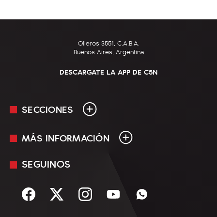
Olleros 3551, C.A.B.A.
Buenos Aires, Argentina
DESCARGATE LA APP DE C5N
SECCIONES
MÁS INFORMACIÓN
En Vivo
Minuto Uno
SEGUINOS
Mediakit
Política
Términos y condiciones
Sociedad
Rss
Economía