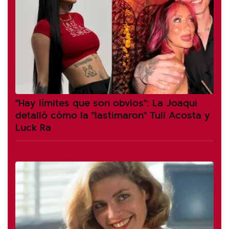
"Hay límites que son obvios": La Joaqui
detalló cómo la "lastimaron" Tuli Acosta y
Luck Ra