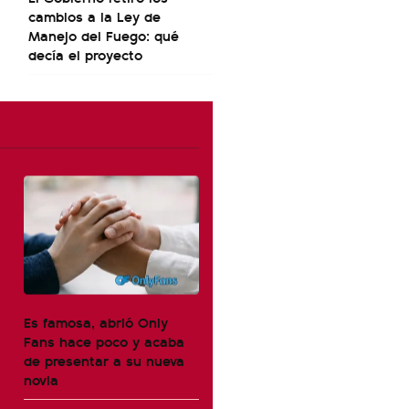
cambios a la Ley de
Manejo del Fuego: qué
decía el proyecto
Es famosa, abrió Only
Fans hace poco y acaba
de presentar a su nueva
novia