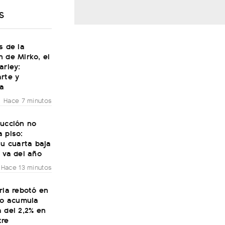
S
s de la
 de Mirko, el
arley:
rte y
ía
Hace 7 minutos
rucción no
 piso:
su cuarta baja
 va del año
Hace 13 minutos
ria rebotó en
ro acumula
 del 2,2% en
tre