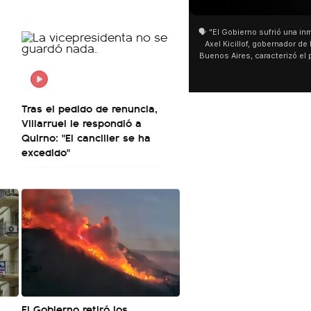
🗣️ "El Gobierno sufrió una inmensa derrota" 🎙️
S
Axel Kicillof, gobernador de la Provincia de
m
Buenos Aires, caracterizó el proyecto de Ley
de Inviolabilidad de la Propiedad Privada
m
como "una lista sábana con temas nefastos"
ag
y destacó "la movilización popular". 📌 La
úl
declaración fue desde el santuario de San
se
Tras el pedido de renuncia,
Cayetano, donde también advirtió que "la
Villarruel le respondió a
sociedad no solo sufre porque no llega sino
Quirno: "El canciller se ha
que también está endeudada".
excedido"
El Gobierno retiró los