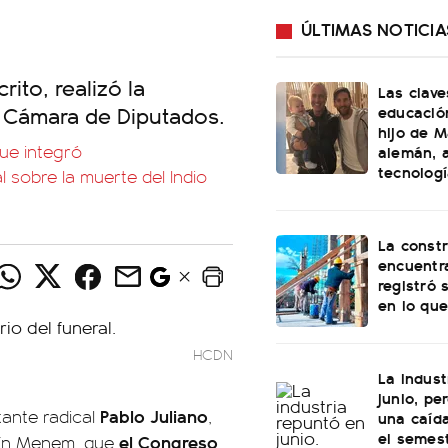
ÚLTIMAS NOTICIA
rito, realizó la
Las clave
a Cámara de Diputados.
educación
hijo de M
que integró
alemán, a
tecnolog
 sobre la muerte del Indio
La const
encuentra
registró 
en lo que
HCDN
La indust
junio, pe
Pablo Juliano
ante radical
,
una caída
el semes
el Congreso
rtín Menem, que