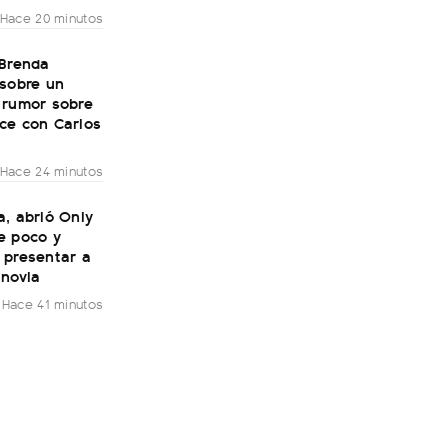
Hace 20 minutos
 Brenda
 sobre un
 rumor sobre
ce con Carlos
Hace 24 minutos
, abrió Only
e poco y
 presentar a
 novia
Hace 41 minutos