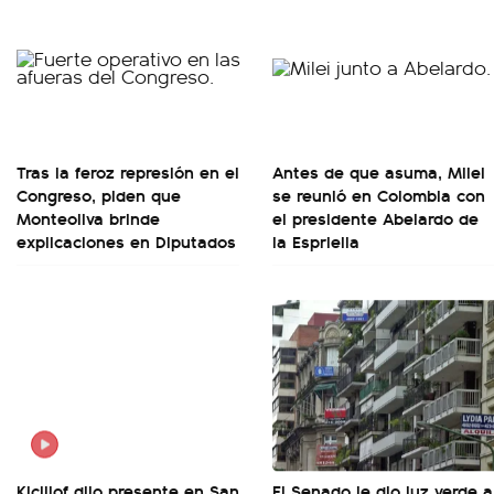
Tras la feroz represión en el
Antes de que asuma, Milei
Congreso, piden que
se reunió en Colombia con
Monteoliva brinde
el presidente Abelardo de
explicaciones en Diputados
la Espriella
Kicillof dijo presente en San
El Senado le dio luz verde a