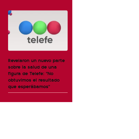
Revelaron un nuevo parte
sobre la salud de una
figura de Telefe: "No
obtuvimos el resultado
que esperábamos"