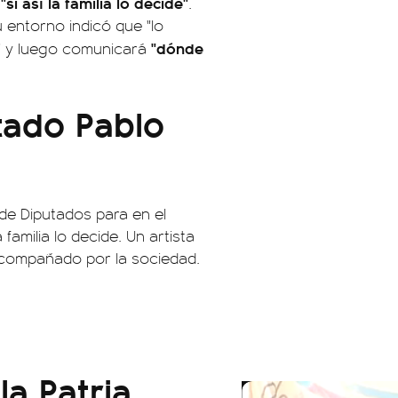
"si así la familia lo decide"
á
.
su entorno indicó que "lo
"dónde
e" y luego comunicará
tado Pablo
de Diputados para en el
 familia lo decide. Un artista
 acompañado por la sociedad.
la Patria