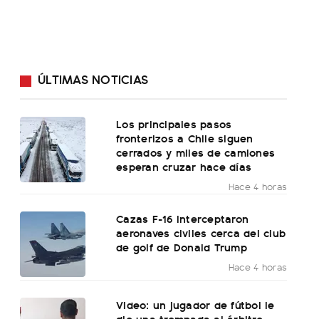
ÚLTIMAS NOTICIAS
Los principales pasos
fronterizos a Chile siguen
cerrados y miles de camiones
esperan cruzar hace días
Hace 4 horas
Cazas F-16 interceptaron
aeronaves civiles cerca del club
de golf de Donald Trump
Hace 4 horas
Video: un jugador de fútbol le
dio una trompada al árbitro