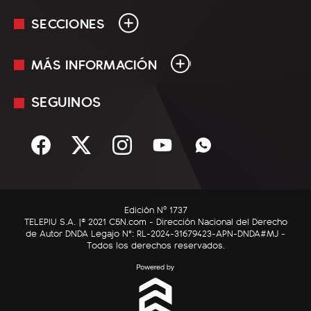
SECCIONES
MÁS INFORMACIÓN
En Vivo
Minuto Uno
SEGUINOS
Mediakit
Política
Términos y condiciones
Sociedad
Rss
Economía
Enfoque
Edición Nº 1737
C5N Autos
TELEPIU S.A. |© 2021 C5N.com - Dirección Nacional del Derecho
de Autor DNDA Legajo N°: RL-2024-31679423-APN-DNDA#MJ -
RatingCero
Todos los derechos reservados.
Deportes
Lifestyle