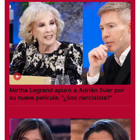
Mirtha Legrand apuró a Adrián Suar por
su nueva película: "¿Sos narcisista?"