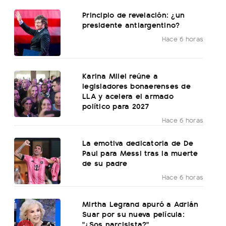
Principio de revelación: ¿un
presidente antiargentino?
Hace 6 horas
Karina Milei reúne a
legisladores bonaerenses de
LLA y acelera el armado
político para 2027
Hace 6 horas
La emotiva dedicatoria de De
Paul para Messi tras la muerte
de su padre
Hace 6 horas
Mirtha Legrand apuró a Adrián
Suar por su nueva película:
"¿Sos narcisista?"