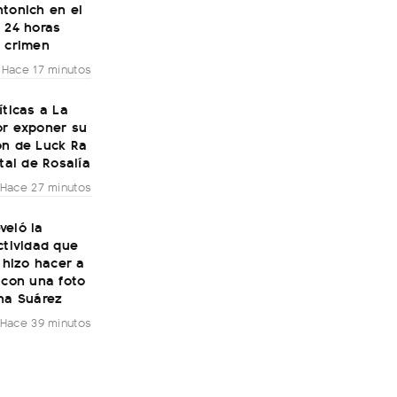
tonich en el
 24 horas
l crimen
Hace 17 minutos
íticas a La
or exponer su
ón de Luck Ra
ital de Rosalía
Hace 27 minutos
veló la
ctividad que
s hizo hacer a
 con una foto
na Suárez
Hace 39 minutos