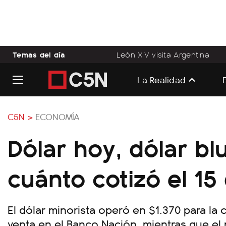
Temas del día
León XIV visita Argentina
La Realidad
C5N >
ECONOMÍA
Dólar hoy, dólar bl
cuánto cotizó el 1
El dólar minorista operó en $1.370 para la 
venta en el Banco Nación, mientras que el 