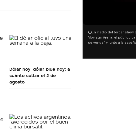
00:00
00:32
⭕En medio del tercer show de Rosalia en el
Con una proyección frente a
Movistar Arena, el público cantó “la patria no
distintas organizaciones y 
se vende” y junto a la española. El momento
manifestaron su rechazo al 
ocurrió a dos días de la votación de la Ley de
busca modificar la Ley de Tier
Tierras.
pudo ver cómo convocaron a 
este 6 de agosto con una pr
luces en el Congreso que mo
Dólar hoy, dólar blue hoy: a
Malvinas y las inscripciones: 
son argentinas. Los desaparec
cuánto cotiza el 2 de
El resto del territorio, también”.
agosto