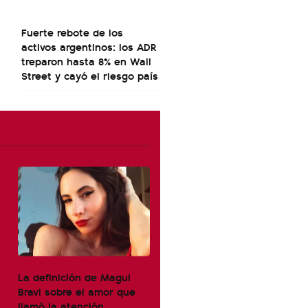
Fuerte rebote de los
activos argentinos: los ADR
treparon hasta 8% en Wall
Street y cayó el riesgo país
La definición de Magui
Bravi sobre el amor que
llamó la atención