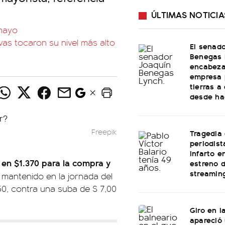
ÚLTIMAS NOTICIA
 mayo
vas tocaron su nivel más alto
El senad
Benegas 
encabeza
empresa 
tierras a
desde ha
Freepik
Tragedia 
periodist
infarto e
a en $1.370 para la compra y
estreno 
streamin
 mantenido en la jornada del
,50, contra una suba de $ 7,00
Giro en l
apareció