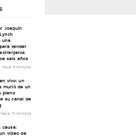
S
or Joaquín
Lynch
 una
para vender
 extranjeros
ce seis años
Hace 9 minutos
en vivo: un
a murió de un
n pleno
de su canal de
g
Hace 15 minutos
a causa:
 un video de