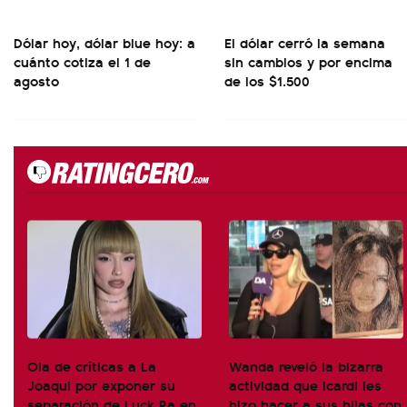
Dólar hoy, dólar blue hoy: a
El dólar cerró la semana
cuánto cotiza el 1 de
sin cambios y por encima
agosto
de los $1.500
Ola de críticas a La
Wanda reveló la bizarra
Joaqui por exponer su
actividad que Icardi les
separación de Luck Ra en
hizo hacer a sus hijas con