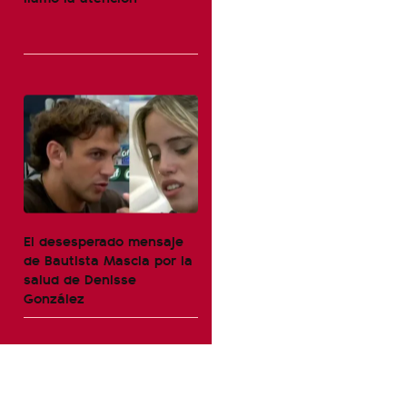
El desesperado mensaje
de Bautista Mascia por la
salud de Denisse
González