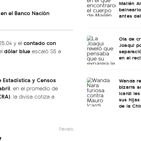
Mailén An
balneario
0 en el Banco Nación
antes de
Ola de cr
contado con
25,04 y el
Joaqui p
dólar blue
el
escaló $5 a
separaci
en el rec
e Estadística y Censos
Wanda re
bizarra a
abril
, en el promedio de
Icardi le
CRA)
, la divisa cotiza a
sus hijas
de la Chi
Pexels
y