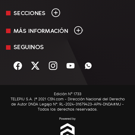
SECCIONES
MÁS INFORMACIÓN
En Vivo
Minuto Uno
SEGUINOS
Mediakit
Política
Términos y condiciones
Sociedad
Rss
Economía
Enfoque
Edición Nº 1733
C5N Autos
TELEPIU S.A. |© 2021 C5N.com - Dirección Nacional del Derecho
de Autor DNDA Legajo N°: RL-2024-31679423-APN-DNDA#MJ -
RatingCero
Todos los derechos reservados.
Deportes
Lifestyle