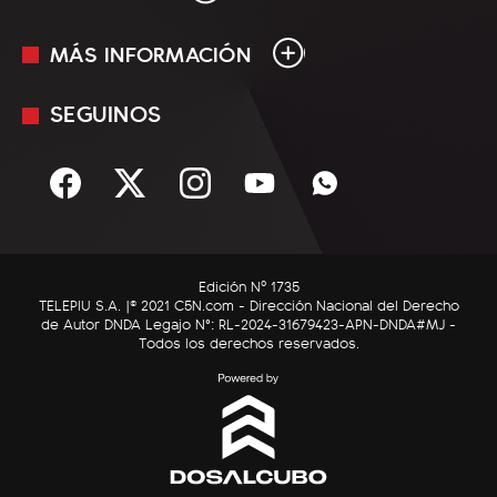
MÁS INFORMACIÓN
En Vivo
Minuto Uno
SEGUINOS
Mediakit
Política
Términos y condiciones
Sociedad
Rss
Economía
Enfoque
Edición Nº 1735
C5N Autos
TELEPIU S.A. |© 2021 C5N.com - Dirección Nacional del Derecho
de Autor DNDA Legajo N°: RL-2024-31679423-APN-DNDA#MJ -
RatingCero
Todos los derechos reservados.
Deportes
Lifestyle
Astrología
Tecnología