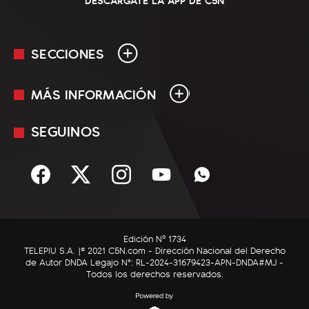
SECCIONES
MÁS INFORMACIÓN
En Vivo
Minuto Uno
SEGUINOS
Mediakit
Política
Términos y condiciones
Sociedad
Rss
Economía
Enfoque
Edición Nº 1734
C5N Autos
TELEPIU S.A. |© 2021 C5N.com - Dirección Nacional del Derecho
de Autor DNDA Legajo N°: RL-2024-31679423-APN-DNDA#MJ -
RatingCero
Todos los derechos reservados.
Deportes