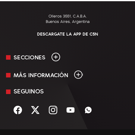
Olleros 3551, C.A.B.A.
Buenos Aires, Argentina
DESCARGATE LA APP DE C5N
SECCIONES
MÁS INFORMACIÓN
En Vivo
Minuto Uno
SEGUINOS
Mediakit
Política
Términos y condiciones
Sociedad
Rss
Economía
Enfoque