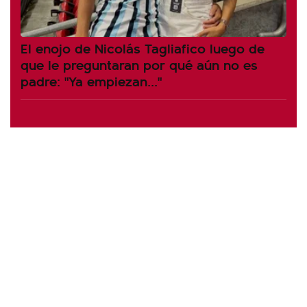
El enojo de Nicolás Tagliafico luego de
que le preguntaran por qué aún no es
padre: "Ya empiezan..."