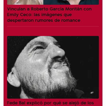
Vinculan a Roberto García Moritán con
Emily Ceco: las imágenes que
despertaron rumores de romance
Fede Bal explicó por qué se alejó de los