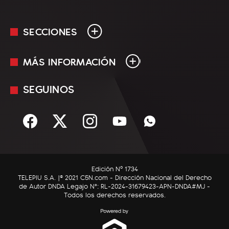
SECCIONES
MÁS INFORMACIÓN
En Vivo
Minuto Uno
SEGUINOS
Mediakit
Política
Términos y condiciones
Sociedad
Rss
Economía
Enfoque
Edición Nº 1734
C5N Autos
TELEPIU S.A. |© 2021 C5N.com - Dirección Nacional del Derecho
de Autor DNDA Legajo N°: RL-2024-31679423-APN-DNDA#MJ -
RatingCero
Todos los derechos reservados.
Deportes
Lifestyle