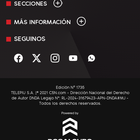
SECCIONES
MÁS INFORMACIÓN
En Vivo
Minuto Uno
SEGUINOS
Mediakit
Política
Términos y condiciones
Sociedad
Rss
Economía
Enfoque
Edición Nº 1735
C5N Autos
TELEPIU S.A. |© 2021 C5N.com - Dirección Nacional del Derecho
de Autor DNDA Legajo N°: RL-2024-31679423-APN-DNDA#MJ -
RatingCero
Todos los derechos reservados.
Deportes
Lifestyle
Astrología