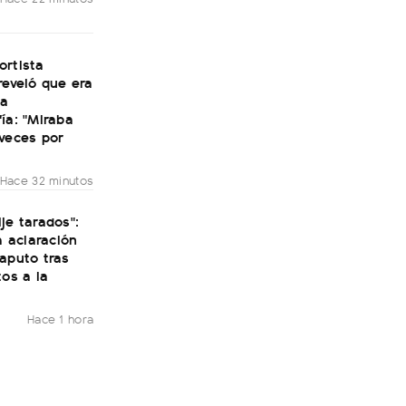
ortista
reveló que era
la
ía: "Miraba
veces por
Hace 32 minutos
je tarados":
ta aclaración
aputo tras
tos a la
Hace 1 hora