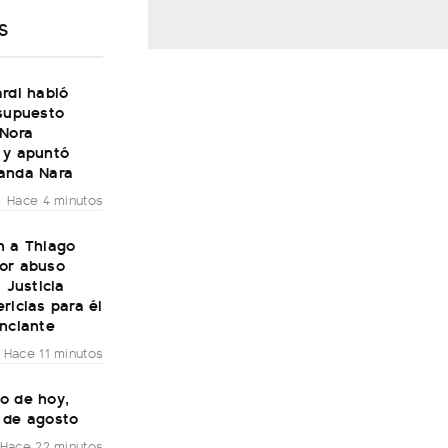
S
rdi habló
 supuesto
 Nora
 y apuntó
anda Nara
Hace 4 minutos
n a Thiago
or abuso
a Justicia
ricias para él
unciante
Hace 11 minutos
o de hoy,
 de agosto
Hace 22 minutos