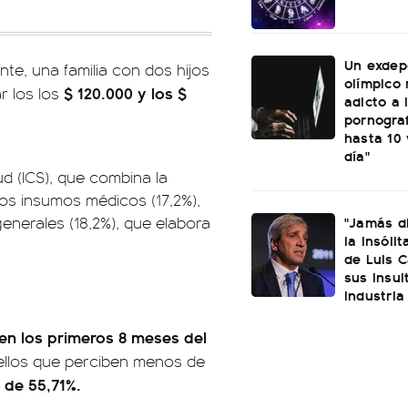
Un exdep
te, una familia con dos hijos
olímpico 
$ 120.000 y los $
 los los
adicto a 
pornograf
hasta 10 
día"
d (ICS), que combina la
los insumos médicos (17,2%),
"Jamás di
 generales (18,2%), que elabora
la insóli
de Luis C
sus insul
industria
en los primeros 8 meses del
uellos que perciben menos de
 de 55,71%.