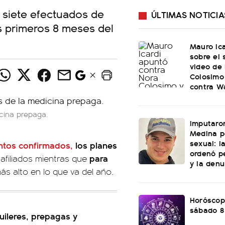
s siete efectuados de
ÚLTIMAS NOTICIA
s primeros 8 meses del
Mauro Ica
sobre el
video de
Colosimo
contra W
cina prepaga.
Imputaro
Medina p
sexual: l
entos confirmados,
los planes
ordenó pe
para
afiliados mientras que
y la den
más alto en lo que va del año.
Horóscop
sábado 8
uileres, prepagas y