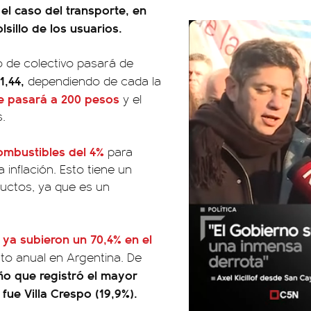
 el caso del transporte, en
lsillo de los usuarios.
mo de colectivo pasará de
1,44,
dependiendo de cada la
be pasará a 200 pesos
y el
.
combustibles del 4%
para
 inflación. Esto tiene un
uctos, ya que es un
ya subieron un 70,4% en el
to anual en Argentina. De
ño que registró el mayor
ue Villa Crespo (19,9%).