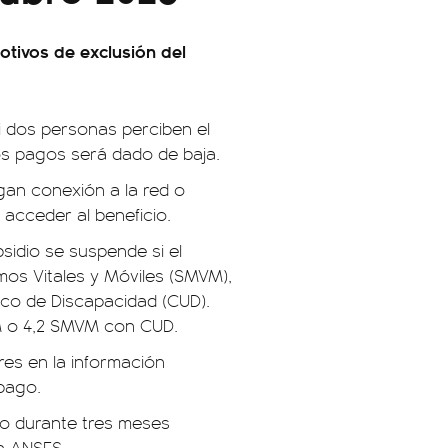
otivos de exclusión del
si dos personas perciben el
os pagos será dado de baja.
an conexión a la red o
acceder al beneficio.
bsidio se suspende si el
mos Vitales y Móviles (SMVM),
ico de Discapacidad (CUD).
M o 4,2 SMVM con CUD.
res en la información
 pago.
dio durante tres meses
en ANSES.