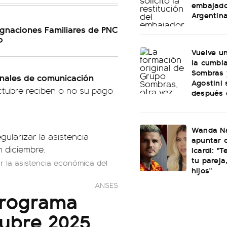
embajado
Argentin
gnaciones Familiares de PNC
o
Vuelve u
la cumbi
Sombras 
anales de comunicación
Agostini 
octubre reciben o no su pago
después 
Wanda Na
apuntar 
Icardi: "
tu pareja
r la asistencia económica del
hijos"
ANSES
Programa
ubre 2025