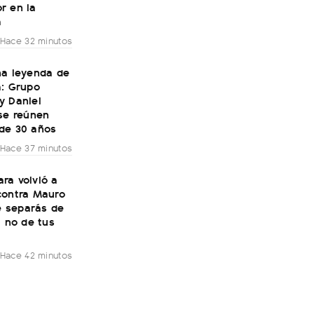
r en la
a
Hace 32 minutos
na leyenda de
a: Grupo
y Daniel
se reúnen
de 30 años
Hace 37 minutos
ra volvió a
contra Mauro
Te separás de
, no de tus
Hace 42 minutos