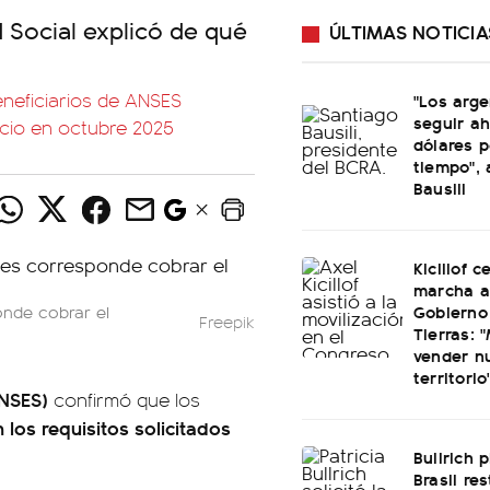
 Social explicó de qué
ÚLTIMAS NOTICIA
eneficiarios de ANSES
"Los arge
seguir a
cio en octubre 2025
dólares p
tiempo",
Bausili
Kicillof c
marcha a
Gobierno
onde cobrar el
Freepik
Tierras: "
vender n
territorio
ANSES)
confirmó que los
los requisitos solicitados
Bullrich 
Brasil re