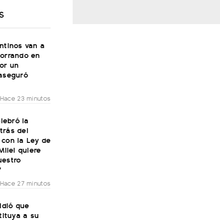
S
ntinos van a
horrando en
or un
 aseguró
Hace 23 minutos
elebró la
trás del
 con la Ley de
Milei quiere
uestro
"
Hace 27 minutos
pidió que
stituya a su