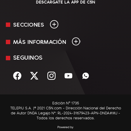
DESCARGATE LA APP DE C5N
SECCIONES
MÁS INFORMACIÓN
En Vivo
Minuto Uno
SEGUINOS
Mediakit
Política
Términos y condiciones
Sociedad
Rss
Economía
Enfoque
Edición Nº 1735
C5N Autos
TELEPIU S.A. |© 2021 C5N.com - Dirección Nacional del Derecho
de Autor DNDA Legajo N°: RL-2024-31679423-APN-DNDA#MJ -
RatingCero
Todos los derechos reservados.
Deportes