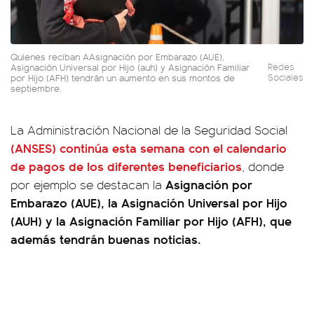
Quienes reciban AAsignación por Embarazo (AUE),
Asignación Universal por Hijo (auh) y Asignación Familiar
Redes
por Hijo (AFH) tendrán un aumento en sus montos de
Sociales
septiembre.
La Administración Nacional de la Seguridad Social
(ANSES) continúa esta semana con el calendario
de pagos de los diferentes beneficiarios
, donde
Asignación por
por ejemplo se destacan la
Embarazo (AUE), la Asignación Universal por Hijo
(AUH) y la Asignación Familiar por Hijo (AFH), que
además tendrán buenas noticias.