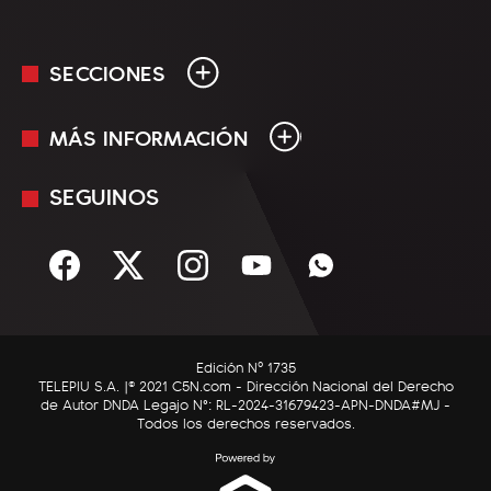
SECCIONES
MÁS INFORMACIÓN
En Vivo
Minuto Uno
SEGUINOS
Mediakit
Política
Términos y condiciones
Sociedad
Rss
Economía
Enfoque
Edición Nº 1735
C5N Autos
TELEPIU S.A. |© 2021 C5N.com - Dirección Nacional del Derecho
de Autor DNDA Legajo N°: RL-2024-31679423-APN-DNDA#MJ -
RatingCero
Todos los derechos reservados.
Deportes