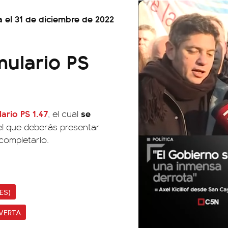
a el 31 de diciembre de 2022
ulario PS
ario PS 1.47
se
, el cual
el que deberás presentar
completarlo.
ES)
VERTA