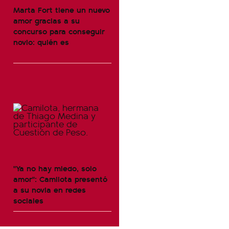
Marta Fort tiene un nuevo
amor gracias a su
concurso para conseguir
novio: quién es
"Ya no hay miedo, solo
amor": Camilota presentó
a su novia en redes
sociales