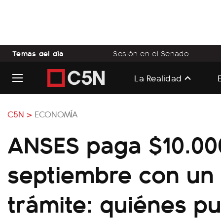
Temas del día
Sesión en el Senado
La Realidad
C5N >
ECONOMÍA
ANSES paga $10.00
septiembre con un 
trámite: quiénes p