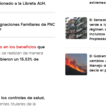
extremas
ionado a la Libreta AUH.
El Senado
gnaciones Familiares de PNC
verde a l
o
régimen 
incluidos
Propiedad
o en los beneficios
que
 se realizan de manera
El Gobier
ibieron un 15,53% de
cambios 
Manejo d
decía el 
los controles de salud,
ntes titulares de la