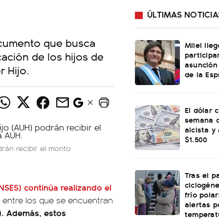
ÚLTIMAS NOTICIA
documento que busca
Milei lle
cación de los hijos de
participa
asunción
 Hijo.
de la Esp
El dólar c
semana c
alcista y
$1.500
drán recibir el monto
Tras el p
ciclogéne
NSES)
continúa realizando el
frío polar
, entre los que se encuentran
alertas p
H). Además, estos
temperat