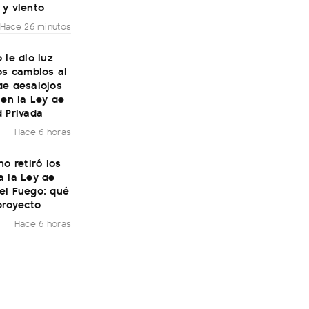
 y viento
Hace 26 minutos
 le dio luz
os cambios al
de desalojos
 en la Ley de
 Privada
Hace 6 horas
no retiró los
a la Ley de
el Fuego: qué
proyecto
Hace 6 horas