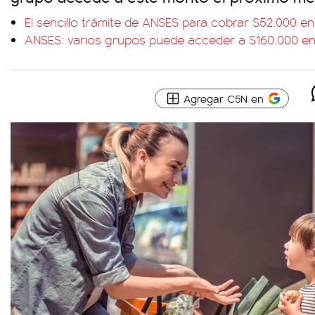
El sencillo trámite de ANSES para cobrar $52.000 en
ANSES: varios grupos puede acceder a $160.000 en
Agregar C5N en