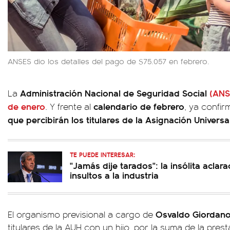
ANSES dio los detalles del pago de $75.057 en febrero.
Administración Nacional de Seguridad Social
(ANS
La
de enero
calendario de febrero
. Y frente al
, ya confir
que percibirán los titulares de la Asignación Universa
TE PUEDE INTERESAR:
"Jamás dije tarados": la insólita aclar
insultos a la industria
Osvaldo Giordan
El organismo previsional a cargo de
titulares de la AUH con un hijo, por la suma de la pre