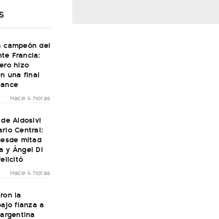
S
a campeón del
te Francia:
ero hizo
en una final
Dance
Hace 4 horas
 de Aldosivi
rio Central:
desde mitad
a y Ángel Di
elicitó
Hace 4 horas
ron la
bajo fianza a
 argentina