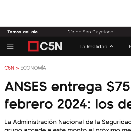
Temas del día
Día de San Cayetano
La Realidad
C5N >
ECONOMÍA
ANSES entrega $75
febrero 2024: los de
La Administración Nacional de la Seguridad
grupo accede a este monto el próximo me