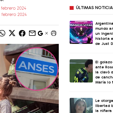
ÚLTIMAS NOTICIA
 febrero 2024
 febrero 2024
Argentin
mundo an
un ingeni
historia 
de Just 
El golazo
ante Rosa
la clavó 
de canch
María lo f
Le otorga
libertad 
la niñera