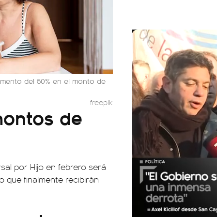
umento del 50% en el monto de
freepik
montos de
sal por Hijo en febrero será
o que finalmente recibirán