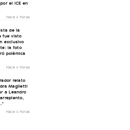
por el ICE en
Hace 4 horas
ista de la
 fue visto
n exclusivo
te: la foto
ró polémica
Hace 4 horas
rador relato
dra Maglietti
ar a Leandro
arrepiento,
."
Hace 4 horas