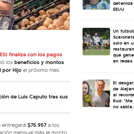
detenida 
EEUU
Un futbol
Scaloneta
solo en u
restauran
ES)
finaliza con los pagos
que gene
en redes
beneficios y montos
mó los
l por Hijo
el próximo mes.
El desgar
de Alejan
al record
ación de Luis Caputo tras sus
Rud: "Me 
no sabía..
o
$75.957
entregará
a los
stación mensual más el monto