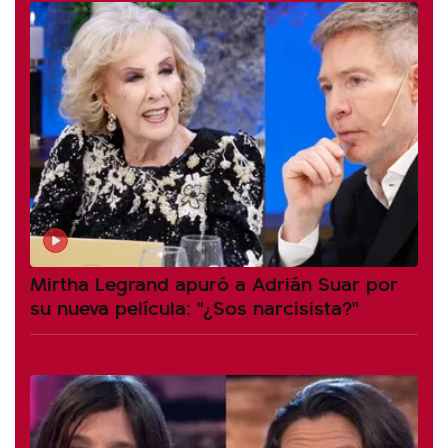
Mirtha Legrand apuró a Adrián Suar por
su nueva película: "¿Sos narcisista?"