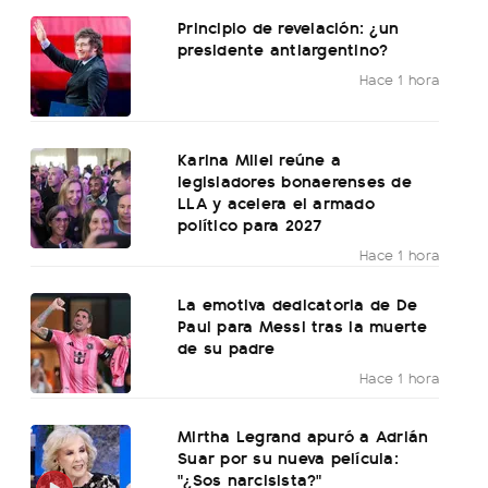
Principio de revelación: ¿un
presidente antiargentino?
Hace 1 hora
Karina Milei reúne a
legisladores bonaerenses de
LLA y acelera el armado
político para 2027
Hace 1 hora
La emotiva dedicatoria de De
Paul para Messi tras la muerte
de su padre
Hace 1 hora
Mirtha Legrand apuró a Adrián
Suar por su nueva película:
"¿Sos narcisista?"