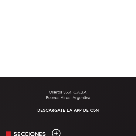
Olleros 3551, C.A.B.A.
Buenos Aires, Argentina
DESCARGATE LA APP DE C5N
SECCIONES