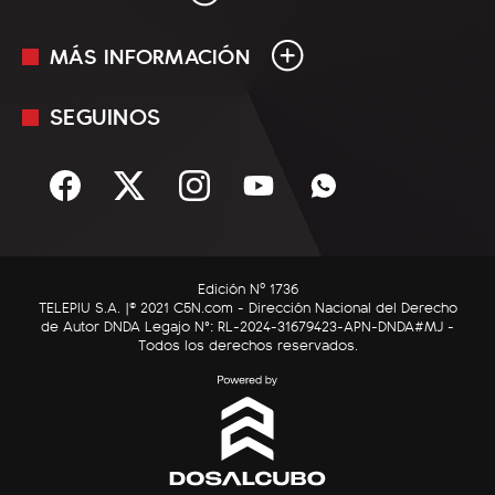
MÁS INFORMACIÓN
En Vivo
Minuto Uno
SEGUINOS
Mediakit
Política
Términos y condiciones
Sociedad
Rss
Economía
Enfoque
Edición Nº 1736
C5N Autos
TELEPIU S.A. |© 2021 C5N.com - Dirección Nacional del Derecho
de Autor DNDA Legajo N°: RL-2024-31679423-APN-DNDA#MJ -
RatingCero
Todos los derechos reservados.
Deportes
Lifestyle
Astrología