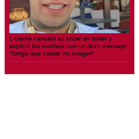
L-Gante canceló su show en Israel y
explicó los motivos con un duro mensaje:
"Tengo que cuidar mi imagen"