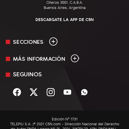
Olleros 3551, C.A.B.A.
Buenos Aires, Argentina
DESCARGATE LA APP DE C5N
SECCIONES
MÁS INFORMACIÓN
En Vivo
Minuto Uno
SEGUINOS
Mediakit
Política
Términos y condiciones
Sociedad
Rss
Economía
Enfoque
Edición Nº 1731
C5N Autos
TELEPIU S.A. |© 2021 C5N.com - Dirección Nacional del Derecho
de Autor DNDA Legajo N°: RL-2024-31679423-APN-DNDA#MJ -