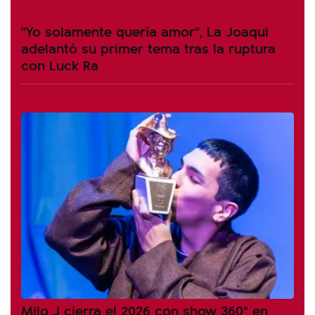
"Yo solamente quería amor", La Joaqui
adelantó su primer tema tras la ruptura
con Luck Ra
Milo J cierra el 2026 con show 360° en